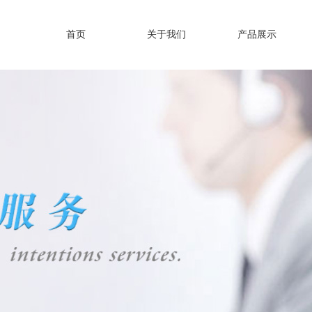
首页
关于我们
产品展示